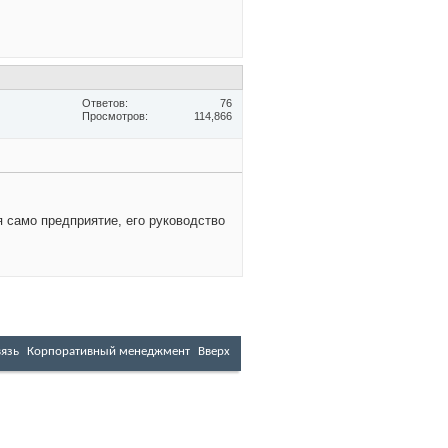
Ответов
76
Просмотров
114,866
 само предприятие, его руководство
вязь
Корпоративный менеджмент
Вверх