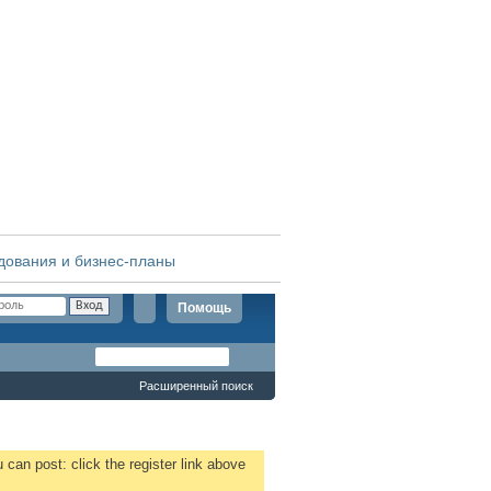
дования и бизнес-планы
Помощь
Расширенный поиск
 can post: click the register link above