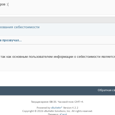
ров :(
рования себестоимости
е прозвучал...
: так как основным пользователем информации о себестоимости является
Обратная с
Текущее время:
08:31
. Часовой пояс GMT +4.
Powered by
vBulletin®
Version 4.2.2
Copyright © 2026 vBulletin Solutions, Inc. All rights reserved.
Перевод:
zCarot