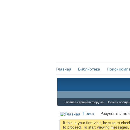
Главная
Библиотека
Поиск комп
Форум
Главная страница форума
Новые сообще
Поиск
Результаты пои
If this is your first visit, be sure to che
to proceed. To start viewing messages, s