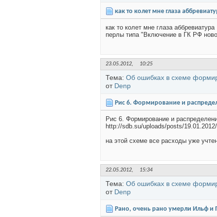
как то колет мне глаза аббревиатур
как то колет мне глаза аббревиатура
перлы типа "Включение в ГК РФ ново
23.05.2012,
10:25
Тема:
Об ошибках в схеме форми
от
Denp
Рис 6. Формирование и распредел
Рис 6. Формирование и распределен
http://sdb.su/uploads/posts/19.01.201
на этой схеме все расходы уже учтен
22.05.2012,
15:34
Тема:
Об ошибках в схеме форми
от
Denp
Рано, очень рано умерли Ильф и П