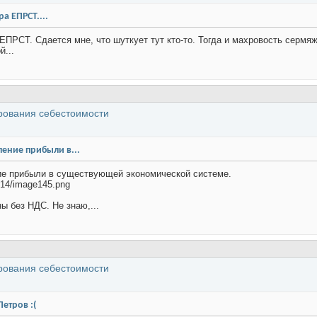
а ЕПРСТ....
 ЕПРСТ. Сдается мне, что шуткует тут кто-то. Тогда и махровость сермя
й...
рования себестоимости
ение прибыли в...
ие прибыли в существующей экономической системе.
2/14/image145.png
ы без НДС. Не знаю,...
рования себестоимости
етров :(