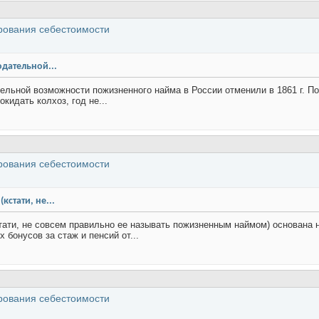
рования себестоимости
дательной...
ельной возможности пожизненного найма в России отменили в 1861 г. По
кидать колхоз, год не...
рования себестоимости
кстати, не...
стати, не совсем правильно ее называть пожизненным наймом) основана
 бонусов за стаж и пенсий от...
рования себестоимости