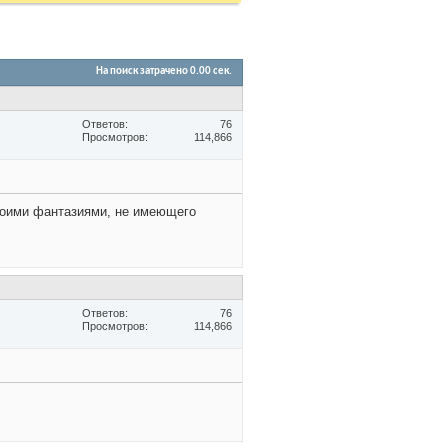
На поиск затрачено
0.00
сек.
Ответов
76
Просмотров
114,866
своими фантазиями, не имеющего
Ответов
76
Просмотров
114,866