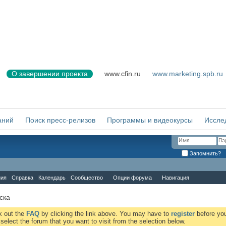
О завершении проекта
www.cfin.ru
www.marketing.spb.ru
аний
Поиск пресс-релизов
Программы и видеокурсы
Иссле
Запомнить?
ния
Справка
Календарь
Сообщество
Опции форума
Навигация
ска
ck out the
FAQ
by clicking the link above. You may have to
register
before you
elect the forum that you want to visit from the selection below.