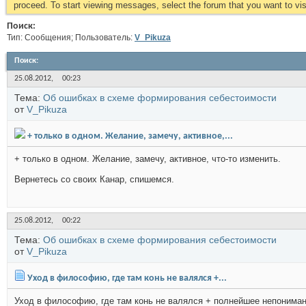
proceed. To start viewing messages, select the forum that you want to visi
Поиск:
Тип: Сообщения; Пользователь:
V_Pikuza
Поиск
:
25.08.2012,
00:23
Тема:
Об ошибках в схеме формирования себестоимости
от
V_Pikuza
+ только в одном. Желание, замечу, активное,...
+ только в одном. Желание, замечу, активное, что-то изменить.
Вернетесь со своих Канар, спишемся.
25.08.2012,
00:22
Тема:
Об ошибках в схеме формирования себестоимости
от
V_Pikuza
Уход в философию, где там конь не валялся +...
Уход в философию, где там конь не валялся + полнейшее непонимани