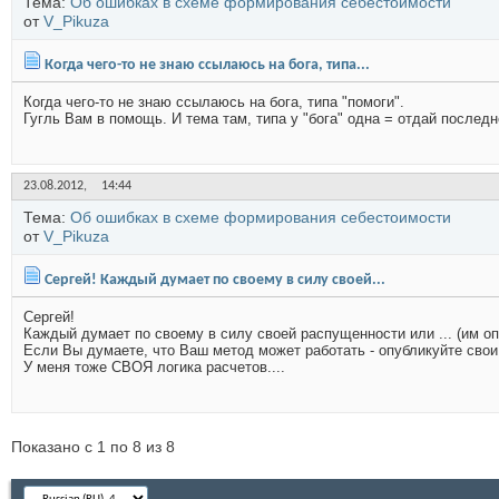
Тема:
Об ошибках в схеме формирования себестоимости
от
V_Pikuza
Когда чего-то не знаю ссылаюсь на бога, типа...
Когда чего-то не знаю ссылаюсь на бога, типа "помоги".
Гугль Вам в помощь. И тема там, типа у "бога" одна = отдай последн
23.08.2012,
14:44
Тема:
Об ошибках в схеме формирования себестоимости
от
V_Pikuza
Сергей! Каждый думает по своему в силу своей...
Сергей!
Каждый думает по своему в силу своей распущенности или ... (им опр
Если Вы думаете, что Ваш метод может работать - опубликуйте свои
У меня тоже СВОЯ логика расчетов....
Показано с 1 по 8 из 8