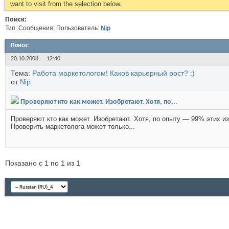
want to visit from the selection below.
Поиск:
Тип: Сообщения; Пользователь:
Nip
Поиск
:
20.10.2008,
12:40
Тема:
Работа маркетологом! Каков карьерный рост? :)
от
Nip
Проверяют кто как может. Изобретают. Хотя, по...
Проверяют кто как может. Изобретают. Хотя, по опыту — 99% этих из
Проверить маркетолога может только...
Показано с 1 по 1 из 1