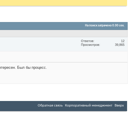
На поиск затрачено
0.00
сек.
Ответов
12
Просмотров
39,865
нтересен. Был бы процесс.
Обратная связь
Корпоративный менеджмент
Вверх