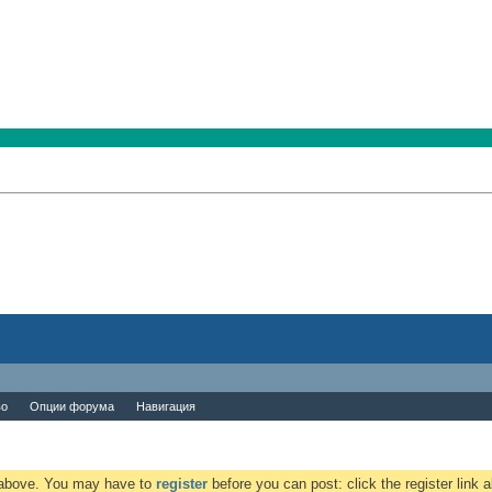
во
Опции форума
Навигация
k above. You may have to
register
before you can post: click the register link