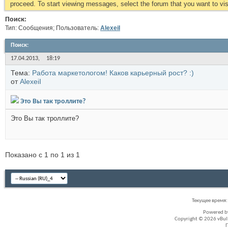
proceed. To start viewing messages, select the forum that you want to visi
Поиск:
Тип: Сообщения; Пользователь:
AlexeiI
Поиск
:
17.04.2013,
18:19
Тема:
Работа маркетологом! Каков карьерный рост? :)
от
AlexeiI
Это Вы так троллите?
Это Вы так троллите?
Показано с 1 по 1 из 1
Текущее время
Powered 
Copyright © 2026 vBullet