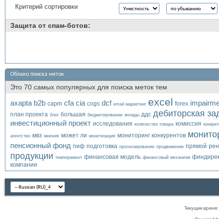
Критерий сортировки
Защита от спам-ботов:
Облако поиска меток
Это 70 самых популярных для поиска меток тем
excel
axapta
b2b
cfa
cia
dcf
impairme
capm
cogs
forex
email маркетинг
дебиторская за
план проекта
большая
ддс
блог
бюджетирование
вклады
инвестиционный проект
исследования
комиссия
количество товара
конкре
монито
мвз
может ли
мониторинг конкурентов
агентство
мнение
монетизация
пенсионный фонд
пиф
подготовка
прямой
рен
прогнозирование
продвижение
продукции
финансовая модель
финдирек
темперамент
финансовый механизм
компании
Текущее время