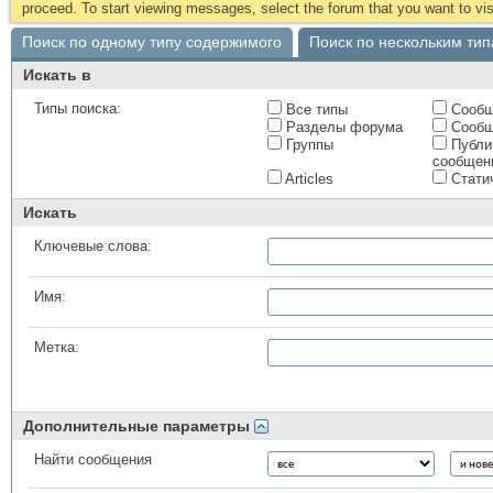
proceed. To start viewing messages, select the forum that you want to visi
Поиск по одному типу содержимого
Поиск по нескольким ти
Искать в
Типы поиска:
Все типы
Сообщ
Разделы форума
Сообщ
Группы
Публи
сообщен
Articles
Стати
Искать
Ключевые слова:
Имя:
Метка:
Дополнительные параметры
Найти сообщения