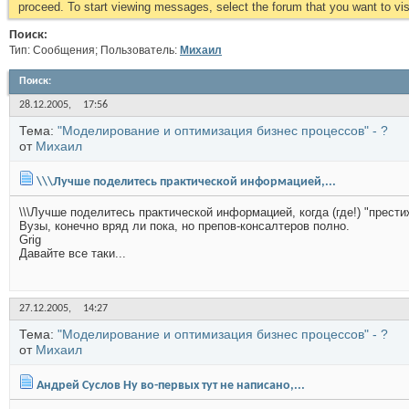
proceed. To start viewing messages, select the forum that you want to visi
Поиск:
Тип: Сообщения; Пользователь:
Михаил
Поиск
:
28.12.2005,
17:56
Тема:
"Моделирование и оптимизация бизнес процессов" - ?
от
Михаил
\\\Лучше поделитесь практической информацией,...
\\\Лучше поделитесь практической информацией, когда (где!) "прес
Вузы, конечно вряд ли пока, но препов-консалтеров полно.
Grig
Давайте все таки...
27.12.2005,
14:27
Тема:
"Моделирование и оптимизация бизнес процессов" - ?
от
Михаил
Андрей Суслов Ну во-первых тут не написано,...