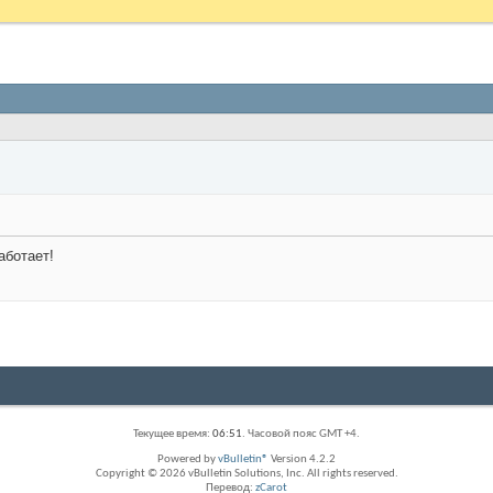
аботает!
Текущее время:
06:51
. Часовой пояс GMT +4.
Powered by
vBulletin®
Version 4.2.2
Copyright © 2026 vBulletin Solutions, Inc. All rights reserved.
Перевод:
zCarot