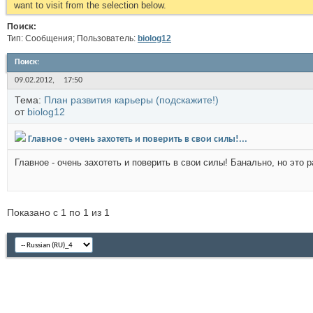
want to visit from the selection below.
Поиск:
Тип: Сообщения; Пользователь:
biolog12
Поиск
:
09.02.2012,
17:50
Тема:
План развития карьеры (подскажите!)
от
biolog12
Главное - очень захотеть и поверить в свои силы!...
Главное - очень захотеть и поверить в свои силы! Банально, но это р
Показано с 1 по 1 из 1