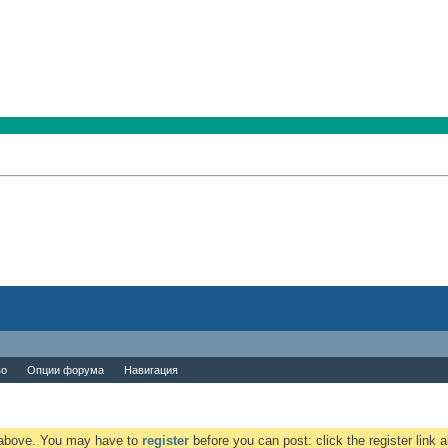
во
Опции форума
Навигация
k above. You may have to
register
before you can post: click the register link