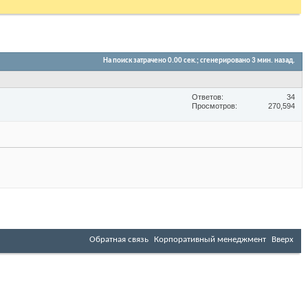
На поиск затрачено
0.00
сек.; сгенерировано 3 мин. назад.
Ответов
34
Просмотров
270,594
Обратная связь
Корпоративный менеджмент
Вверх