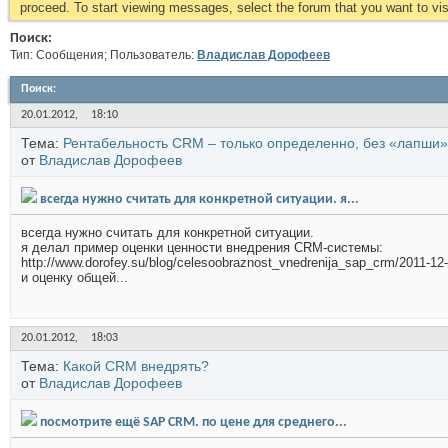
proceed. To start viewing messages, select the forum that you want to visi
Поиск:
Тип: Сообщения; Пользователь:
Владислав Дорофеев
Поиск
:
20.01.2012,
18:10
Тема:
Рентабельность CRM – только определенно, без «лапши»
от
Владислав Дорофеев
всегда нужно считать для конкретной ситуации. я...
всегда нужно считать для конкретной ситуации.
я делал пример оценки ценности внедрения CRM-системы:
http://www.dorofey.su/blog/celesoobraznost_vnedrenija_sap_crm/2011-12
и оценку общей...
20.01.2012,
18:03
Тема:
Какой CRM внедрять?
от
Владислав Дорофеев
посмотрите ещё SAP CRM. по цене для среднего...