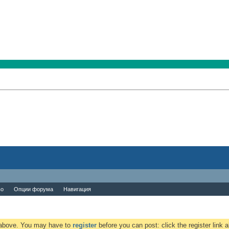
во
Опции форума
Навигация
k above. You may have to
register
before you can post: click the register link