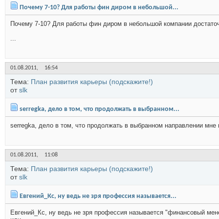
Почему 7-10? Для работы фин диром в небольшой...
Почему 7-10? Для работы фин диром в небольшой компании достаточно
...
01.08.2011,
16:54
Тема:
План развития карьеры (подскажите!)
от
slk
serregka, дело в том, что продолжать в выбранном...
serregka, дело в том, что продолжать в выбранном направлении мне 
01.08.2011,
11:08
Тема:
План развития карьеры (подскажите!)
от
slk
Евгений_Кс, ну ведь не зря профессия называется...
Евгений_Кс, ну ведь не зря профессия называется "финансовый менед