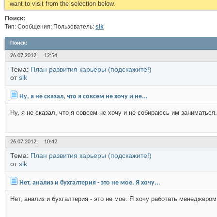
want to visit from the selection below.
Поиск:
Тип: Сообщения; Пользователь:
slk
Поиск
:
26.07.2012,
12:54
Тема:
План развития карьеры (подскажите!)
от
slk
Ну, я не сказал, что я совсем не хочу и не...
Ну, я не сказал, что я совсем не хочу и не собираюсь им заниматьс
26.07.2012,
10:42
Тема:
План развития карьеры (подскажите!)
от
slk
Нет, анализ и бухгалтерия - это не мое. Я хочу...
Нет, анализ и бухгалтерия - это не мое. Я хочу работать менеджеро