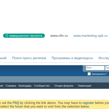
О завершении проекта
www.cfin.ru
www.marketing.spb.ru
аний
Поиск пресс-релизов
Программы и видеокурсы
Иссле
Запомнить?
ния
Справка
Календарь
Сообщество
Опции форума
Навигация
ck out the
FAQ
by clicking the link above. You may have to
register
before you
elect the forum that you want to visit from the selection below.