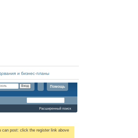
дования и бизнес-планы
Помощь
Расширенный поиск
 can post: click the register link above