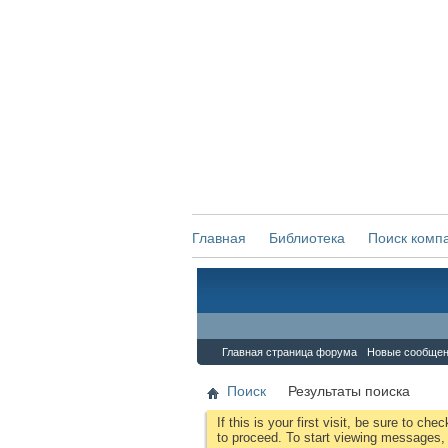
Главная
Библиотека
Поиск комп
Форум
Главная страница форума
Новые сообще
Поиск
Результаты поиска
If this is your first visit, be sure to che
to proceed. To start viewing messages, s