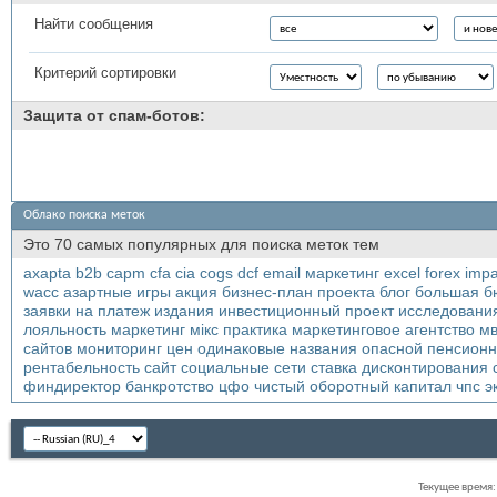
Найти сообщения
Критерий сортировки
Защита от спам-ботов:
Облако поиска меток
Это 70 самых популярных для поиска меток тем
axapta
b2b
capm
cfa
cia
cogs
dcf
email маркетинг
excel
forex
impa
wacc
азартные игры
акция
бизнес-план проекта
блог
большая
б
заявки на платеж
издания
инвестиционный проект
исследовани
лояльность
маркетинг мікс практика
маркетинговое агентство
мв
сайтов
мониторинг цен
одинаковые названия
опасной
пенсион
рентабельность
сайт
социальные сети
ставка дисконтирования
финдиректор банкротство
цфо
чистый оборотный капитал
чпс
э
Текущее время