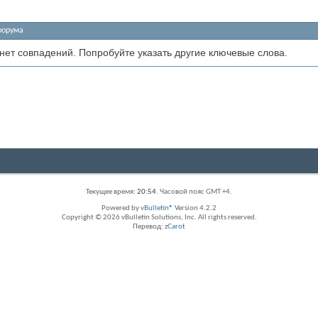
форума
 нет совпадений. Попробуйте указать другие ключевые слова.
Текущее время:
20:54
. Часовой пояс GMT +4.
Powered by
vBulletin®
Version 4.2.2
Copyright © 2026 vBulletin Solutions, Inc. All rights reserved.
Перевод:
zCarot