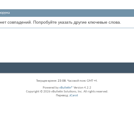
форума
 нет совпадений. Попробуйте указать другие ключевые слова.
Текущее время:
23:08
. Часовой пояс GMT +4.
Powered by
vBulletin®
Version 4.2.2
Copyright © 2026 vBulletin Solutions, Inc. All rights reserved.
Перевод:
zCarot