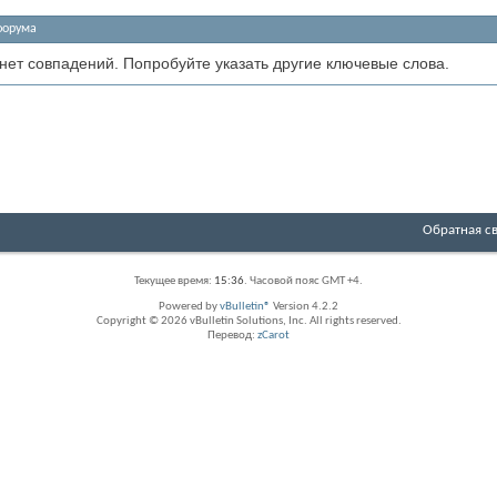
форума
 нет совпадений. Попробуйте указать другие ключевые слова.
Обратная с
Текущее время:
15:36
. Часовой пояс GMT +4.
Powered by
vBulletin®
Version 4.2.2
Copyright © 2026 vBulletin Solutions, Inc. All rights reserved.
Перевод:
zCarot