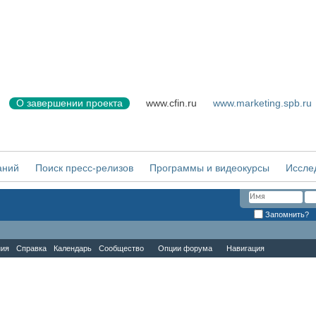
О завершении проекта
www.cfin.ru
www.marketing.spb.ru
аний
Поиск пресс-релизов
Программы и видеокурсы
Иссле
Запомнить?
ния
Справка
Календарь
Сообщество
Опции форума
Навигация