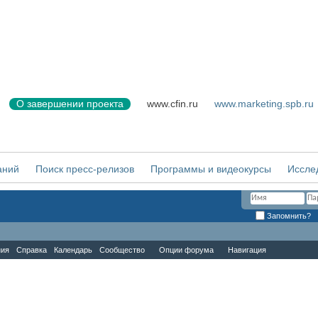
О завершении проекта
www.cfin.ru
www.marketing.spb.ru
аний
Поиск пресс-релизов
Программы и видеокурсы
Иссле
Запомнить?
ния
Справка
Календарь
Сообщество
Опции форума
Навигация