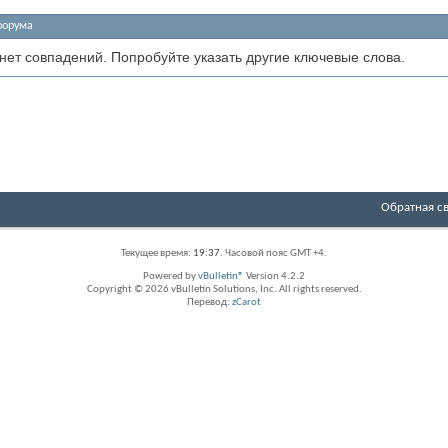
форума
 нет совпадений. Попробуйте указать другие ключевые слова.
Обратная с
Текущее время:
19:37
. Часовой пояс GMT +4.
Powered by
vBulletin®
Version 4.2.2
Copyright © 2026 vBulletin Solutions, Inc. All rights reserved.
Перевод:
zCarot