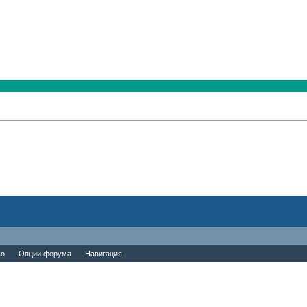
во
Опции форума
Навигация