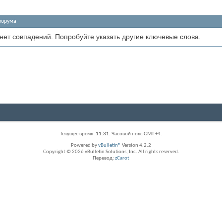
форума
 нет совпадений. Попробуйте указать другие ключевые слова.
Текущее время:
11:31
. Часовой пояс GMT +4.
Powered by
vBulletin®
Version 4.2.2
Copyright © 2026 vBulletin Solutions, Inc. All rights reserved.
Перевод:
zCarot