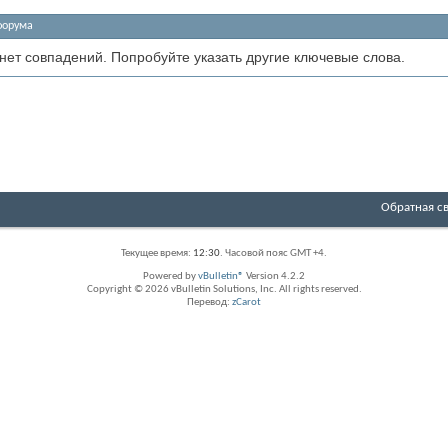
форума
 нет совпадений. Попробуйте указать другие ключевые слова.
Обратная с
Текущее время:
12:30
. Часовой пояс GMT +4.
Powered by
vBulletin®
Version 4.2.2
Copyright © 2026 vBulletin Solutions, Inc. All rights reserved.
Перевод:
zCarot