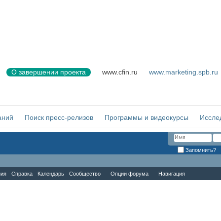
О завершении проекта
www.cfin.ru
www.marketing.spb.ru
аний
Поиск пресс-релизов
Программы и видеокурсы
Иссле
Запомнить?
ния
Справка
Календарь
Сообщество
Опции форума
Навигация