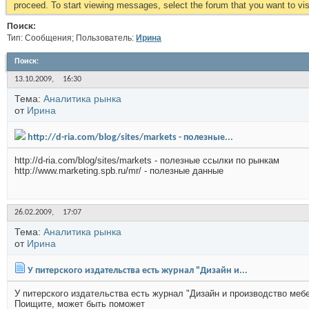
proceed. To start viewing messages, select the forum that you want to visi
Поиск:
Тип: Сообщения; Пользователь:
Иринa
Поиск
:
13.10.2009,
16:30
Тема:
Аналитика рынка
от
Иринa
http://d-ria.com/blog/sites/markets - полезные...
http://d-ria.com/blog/sites/markets - полезные ссылки по рынкам
http://www.marketing.spb.ru/mr/ - полезные данные
26.02.2009,
17:07
Тема:
Аналитика рынка
от
Иринa
У питерского издательства есть журнал "Дизайн и...
У питерского издательства есть журнал "Дизайн и производство мебе
Поищите, может быть поможет