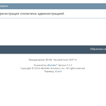
форума
 регистрация отключена администрацией.
Обратная с
Текущее время:
03:46
. Часовой пояс GMT +4.
Powered by
vBulletin®
Version 4.2.2
Copyright © 2026 vBulletin Solutions, Inc. All rights reserved.
Перевод:
zCarot