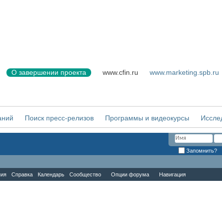
О завершении проекта
www.cfin.ru
www.marketing.spb.ru
аний
Поиск пресс-релизов
Программы и видеокурсы
Иссле
Запомнить?
ния
Справка
Календарь
Сообщество
Опции форума
Навигация