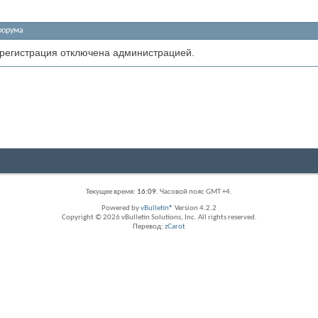
форума
 регистрация отключена администрацией.
Текущее время:
16:09
. Часовой пояс GMT +4.
Powered by
vBulletin®
Version 4.2.2
Copyright © 2026 vBulletin Solutions, Inc. All rights reserved.
Перевод:
zCarot