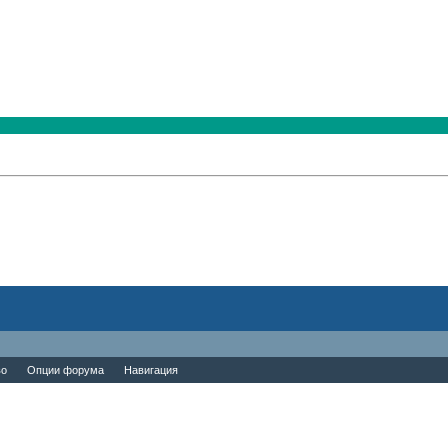
во
Опции форума
Навигация