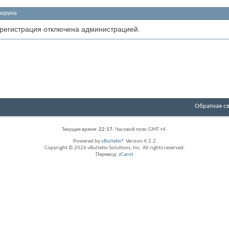
форума
 регистрация отключена администрацией.
Обратная с
Текущее время:
22:17
. Часовой пояс GMT +4.
Powered by
vBulletin®
Version 4.2.2
Copyright © 2026 vBulletin Solutions, Inc. All rights reserved.
Перевод:
zCarot