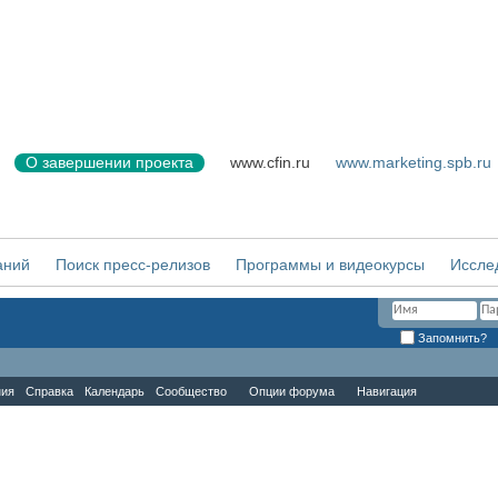
О завершении проекта
www.cfin.ru
www.marketing.spb.ru
аний
Поиск пресс-релизов
Программы и видеокурсы
Иссле
Запомнить?
ния
Справка
Календарь
Сообщество
Опции форума
Навигация