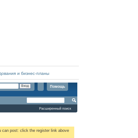
дования и бизнес-планы
Помощь
Расширенный поиск
 can post: click the register link above