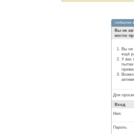
Сообщение 
Вы не ав
могло пр
Вы не
ещё р
У вас
пытае
приви
Возмо
актив
Для просм
Вход
Имя:
Пароль: