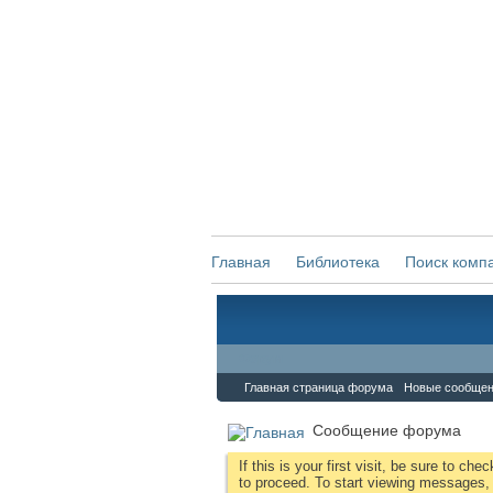
Главная
Библиотека
Поиск комп
Форум
Главная страница форума
Новые сообще
Сообщение форума
If this is your first visit, be sure to che
to proceed. To start viewing messages, s