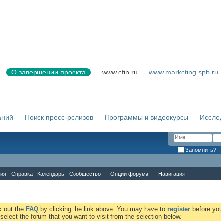
О завершении проекта
www.cfin.ru
www.marketing.spb.ru
аний
Поиск пресс-релизов
Программы и видеокурсы
Иссле
Запомнить?
ния
Справка
Календарь
Сообщество
Опции форума
Навигация
ck out the
FAQ
by clicking the link above. You may have to
register
before you
elect the forum that you want to visit from the selection below.