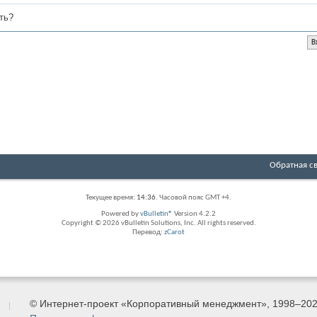
ть?
Обратная с
Текущее время:
14:36
. Часовой пояс GMT +4.
Powered by
vBulletin®
Version 4.2.2
Copyright © 2026 vBulletin Solutions, Inc. All rights reserved.
Перевод:
zCarot
© Интернет-проект «Корпоративный менеджмент», 1998–20