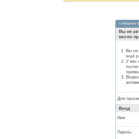
Сообщение 
Вы не ав
могло пр
Вы не
ещё р
У вас
пытае
приви
Возмо
актив
Для просм
Вход
Имя:
Пароль: