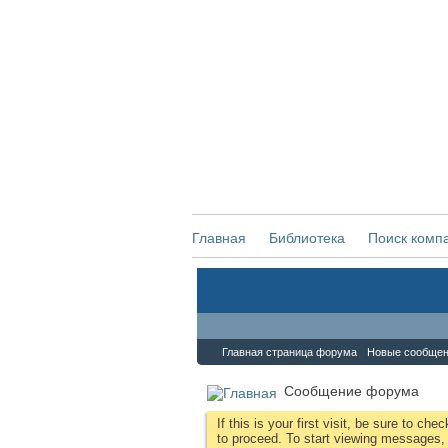
Главная
Библиотека
Поиск комп
Форум
Главная страница форума
Новые сообще
Сообщение форума
If this is your first visit, be sure to che
to proceed. To start viewing messages, s