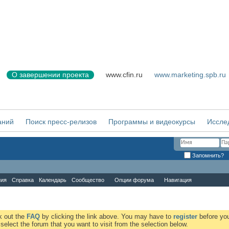
О завершении проекта
www.cfin.ru
www.marketing.spb.ru
аний
Поиск пресс-релизов
Программы и видеокурсы
Иссле
Запомнить?
ния
Справка
Календарь
Сообщество
Опции форума
Навигация
ck out the
FAQ
by clicking the link above. You may have to
register
before you
elect the forum that you want to visit from the selection below.