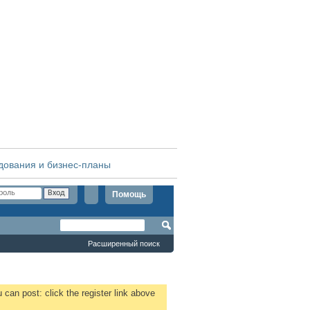
дования и бизнес-планы
Помощь
Расширенный поиск
 can post: click the register link above