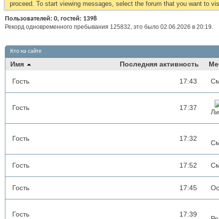
proceed. To start viewing messages, select the forum that you want to visi
Пользователей: 0, гостей: 1398
Рекорд одновременного пребывания 125832, это было 02.06.2026 в
20:19
.
Кто на сайте
Имя
Последняя активность
Ме
Гость
17:43
См
Гость
17:37
Ли
Гость
17:32
См
Гость
17:52
См
Гость
17:45
Ос
Гость
17:39
Ре