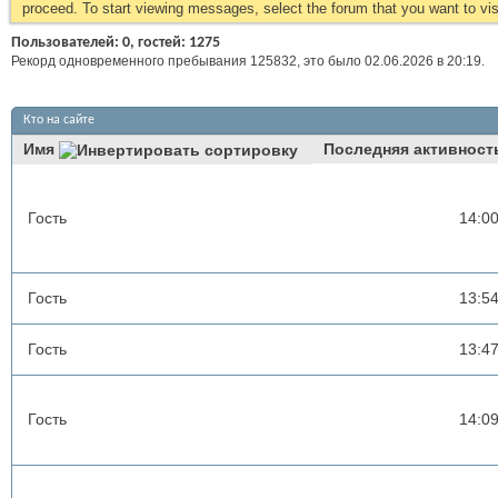
proceed. To start viewing messages, select the forum that you want to visi
Пользователей: 0, гостей: 1275
Рекорд одновременного пребывания 125832, это было 02.06.2026 в
20:19
.
Кто на сайте
Имя
Последняя активност
Гость
14:0
Гость
13:5
Гость
13:4
Гость
14:0