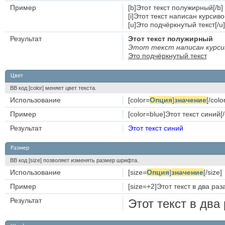
Пример
[b]Этот текст полужирный[/b]
[i]Этот текст написан курсивом
[u]Это подчёркнутый текст[/u]
Результат
Этот текст полужирный
Этот текст написан курси
Это подчёркнутый текст
Цвет
BB код [color] меняет цвет текста.
Использование
[color=
Опция
]
значение
[/colo
Пример
[color=blue]Этот текст синий[/
Результат
Этот текст синий
Размер
BB код [size] позволяет изменять размер шрифта.
Использование
[size=
Опция
]
значение
[/size]
Пример
[size=+2]Этот текст в два ра
Результат
Этот текст в два