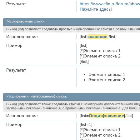
Результат
https://www.cfin.ru/forum/s
Нажмите здесь!
Маркированные списки
BB код [list] позволяет создавать простые и нумерованные списки с различными о
Использование
[list]
значение
[/list]
Пример
[list]
[*]Элемент списка 1
[*]Элемент списка 2
[/list]
Результат
Элемент списка 1
Элемент списка 2
Расширенный (нумерованный) список
BB код [list] позволяет также создавать списки с некоторыми дополнительными оп
заглавными буквами - значение A, с прописными буквами - значение а. Для больших
Использование
[list=
Опция
]
значение
[/list]
Пример
[list=1]
[*]Элемент списка 1
[*]Элемент списка 2