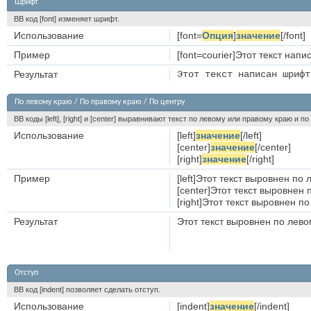
Шрифт
BB код [font] изменяет шрифт.
Использование
[font=
Опция
]
значение
[/font]
Пример
[font=courier]Этот текст напи
Результат
Этот текст написан шрифт
По левому краю / По правому краю / По центру
BB коды [left], [right] и [center] выравнивают текст по левому или правому краю и п
Использование
[left]
значение
[/left]
[center]
значение
[/center]
[right]
значение
[/right]
Пример
[left]Этот текст выровнен по л
[center]Этот текст выровнен п
[right]Этот текст выровнен по
Результат
Этот текст выровнен по лев
Отступ
BB код [indent] позволяет сделать отступ.
Использование
[indent]
значение
[/indent]