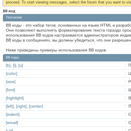
proceed. To start viewing messages, select the forum that you want to visi
BB код
Пояснение
BB коды - это набор тегов, основанных на языке HTML и разра
Они позволяют выполнять форматирование текста гораздо прощ
использования BB кодов настраивается администратором индив
BB коды в сообщениях, вы должны убедиться, что они разрешен
Ниже приведены примеры использования BB кодов.
BB коды
[b]
,
[i]
,
[u]
П
[color]
Ц
[size]
Р
[font]
[highlight]
В
[left]
,
[right]
,
[center]
П
[indent]
О
[email]
С
[url]
С