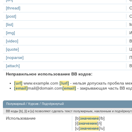
[thread]
С
[post]
С
[list]
М
[img]
И
[video]
В
[quote]
Ц
[noparse]
П
[attach]
В
Неправильное использование BB кодов:
[url]
www.example.com
[/url]
- нельзя допускать пробела меж
[email]
mail@domain.com
[email]
- закрывающая часть BB кода
Полужирный / Курсив / Подчёркнутый
BB коды [b], [i] и [u] позволяют сделать текст полужирным, наклонным и подчёркн
Использование
[b]
значение
[/b]
[i]
значение
[/i]
[u]
значение
[/u]