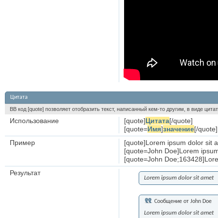
Цитата
BB код [quote] позволяет отобразить текст, написанный кем-то другим, в виде цита
Использование
[quote]
Цитата
[/quote]
[quote=
Имя
]
значение
[/quote]
Пример
[quote]Lorem ipsum dolor sit 
[quote=John Doe]Lorem ipsum 
[quote=John Doe;163428]Lorem
Результат
Lorem ipsum dolor sit amet
Сообщение от
John Doe
Lorem ipsum dolor sit amet