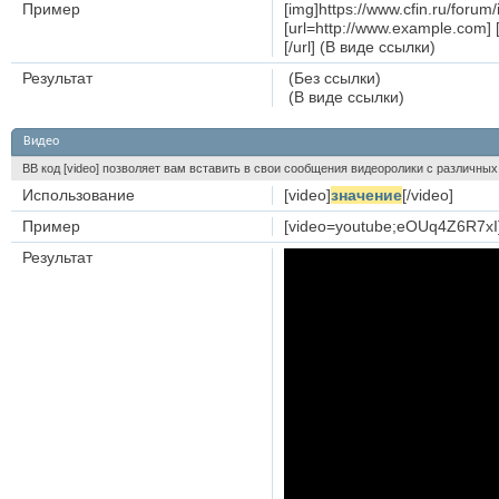
Пример
[img]https://www.cfin.ru/foru
[url=http://www.example.com] 
[/url] (В виде ссылки)
Результат
(Без ссылки)
(В виде ссылки)
Видео
BB код [video] позволяет вам вставить в свои сообщения видеоролики с различных
Использование
[video]
значение
[/video]
Пример
[video=youtube;eOUq4Z6R7xI]
Результат