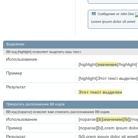
Сообщение от
John Doe
Lorem ipsum dolor sit amet
Выделение
BB код [highlight] позволяет выделить ваш текст.
Использование
[highlight]
значение
[/highlight]
Пример
[highlight]Этот текст выделен[/
Результат
Этот текст выделен
Прекратить распознавание BB кодов
BB код [noparse] позволит вам отменить распознавание BB кодов.
Использование
[noparse]
[b]значение[/b]
[/no
Пример
[noparse][b]Lorem ipsum dolor 
Результат
[b]Lorem ipsum dolor sit amet[