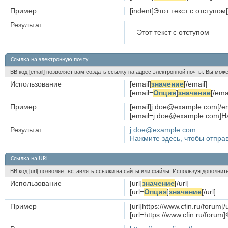
Пример
[indent]Этот текст с отступом[
Результат
Этот текст с отступом
Ссылка на электронную почту
BB код [email] позволяет вам создать ссылку на адрес электронной почты. Вы мож
Использование
[email]
значение
[/email]
[email=
Опция
]
значение
[/ema
Пример
[email]j.doe@example.com[/em
[email=j.doe@example.com]На
Результат
j.doe@example.com
Нажмите здесь, чтобы отпра
Ссылка на URL
BB код [url] позволяет вставлять ссылки на сайты или файлы. Используя дополни
Использование
[url]
значение
[/url]
[url=
Опция
]
значение
[/url]
Пример
[url]https://www.cfin.ru/forum[/u
[url=https://www.cfin.ru/for