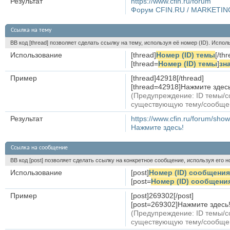
Результат
https://www.cfin.ru/forum
Форум CFIN.RU / MARKETIN
Ссылка на тему
BB код [thread] позволяет сделать ссылку на тему, используя её номер (ID). Исп
Использование
[thread]
Номер (ID) темы
[/th
[thread=
Номер (ID) темы
]
зн
Пример
[thread]42918[/thread]
[thread=42918]Нажмите здесь!
(Предупреждение: ID темы/с
существующую тему/сообще
Результат
https://www.cfin.ru/forum/sh
Нажмите здесь!
Ссылка на сообщение
BB код [post] позволяет сделать ссылку на конкретное сообщение, используя его 
Использование
[post]
Номер (ID) сообщения
[post=
Номер (ID) сообщени
Пример
[post]269302[/post]
[post=269302]Нажмите здесь![
(Предупреждение: ID темы/с
существующую тему/сообще