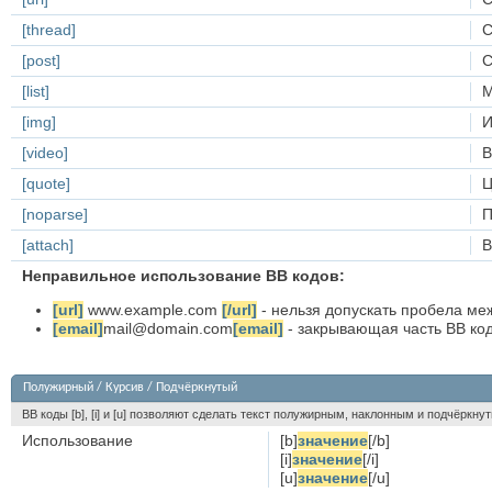
[thread]
С
[post]
С
[list]
М
[img]
И
[video]
В
[quote]
Ц
[noparse]
П
[attach]
В
Неправильное использование BB кодов:
[url]
www.example.com
[/url]
- нельзя допускать пробела меж
[email]
mail@domain.com
[email]
- закрывающая часть BB кода
Полужирный / Курсив / Подчёркнутый
BB коды [b], [i] и [u] позволяют сделать текст полужирным, наклонным и подчёркн
Использование
[b]
значение
[/b]
[i]
значение
[/i]
[u]
значение
[/u]