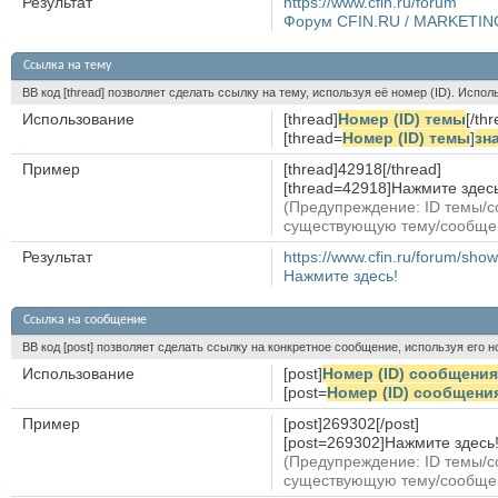
Результат
https://www.cfin.ru/forum
Форум CFIN.RU / MARKETIN
Ссылка на тему
BB код [thread] позволяет сделать ссылку на тему, используя её номер (ID). Исп
Использование
[thread]
Номер (ID) темы
[/th
[thread=
Номер (ID) темы
]
зн
Пример
[thread]42918[/thread]
[thread=42918]Нажмите здесь!
(Предупреждение: ID темы/с
существующую тему/сообще
Результат
https://www.cfin.ru/forum/sh
Нажмите здесь!
Ссылка на сообщение
BB код [post] позволяет сделать ссылку на конкретное сообщение, используя его 
Использование
[post]
Номер (ID) сообщения
[post=
Номер (ID) сообщени
Пример
[post]269302[/post]
[post=269302]Нажмите здесь![
(Предупреждение: ID темы/с
существующую тему/сообще