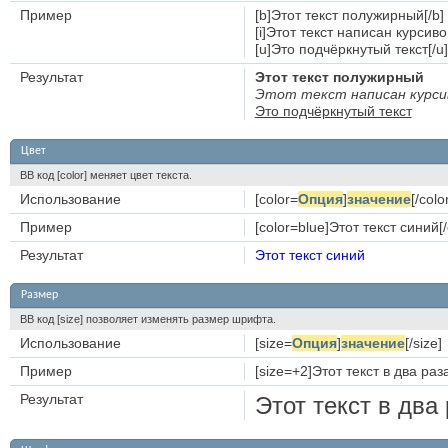
Пример
[b]Этот текст полужирный[/b]
[i]Этот текст написан курсивом
[u]Это подчёркнутый текст[/u]
Результат
Этот текст полужирный
Этот текст написан курси
Это подчёркнутый текст
Цвет
BB код [color] меняет цвет текста.
Использование
[color=
Опция
]
значение
[/colo
Пример
[color=blue]Этот текст синий[/
Результат
Этот текст синий
Размер
BB код [size] позволяет изменять размер шрифта.
Использование
[size=
Опция
]
значение
[/size]
Пример
[size=+2]Этот текст в два ра
Результат
Этот текст в два