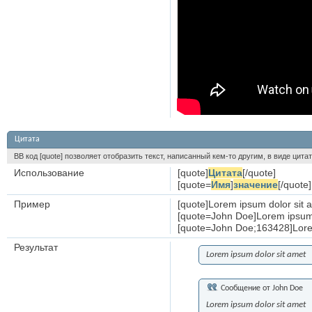
Цитата
BB код [quote] позволяет отобразить текст, написанный кем-то другим, в виде цита
Использование
[quote]
Цитата
[/quote]
[quote=
Имя
]
значение
[/quote]
Пример
[quote]Lorem ipsum dolor sit 
[quote=John Doe]Lorem ipsum 
[quote=John Doe;163428]Lorem
Результат
Lorem ipsum dolor sit amet
Сообщение от
John Doe
Lorem ipsum dolor sit amet