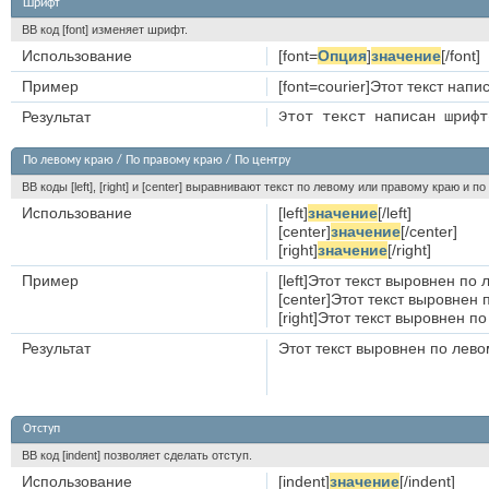
Шрифт
BB код [font] изменяет шрифт.
Использование
[font=
Опция
]
значение
[/font]
Пример
[font=courier]Этот текст напи
Результат
Этот текст написан шрифт
По левому краю / По правому краю / По центру
BB коды [left], [right] и [center] выравнивают текст по левому или правому краю и п
Использование
[left]
значение
[/left]
[center]
значение
[/center]
[right]
значение
[/right]
Пример
[left]Этот текст выровнен по л
[center]Этот текст выровнен п
[right]Этот текст выровнен по
Результат
Этот текст выровнен по лев
Отступ
BB код [indent] позволяет сделать отступ.
Использование
[indent]
значение
[/indent]