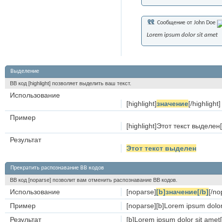
Сообщение от
John Doe
Lorem ipsum dolor sit amet
Выделение
BB код [highlight] позволяет выделить ваш текст.
Использование
[highlight]
значение
[/highlight]
Пример
[highlight]Этот текст выделен[/
Результат
Этот текст выделен
Прекратить распознавание BB кодов
BB код [noparse] позволит вам отменить распознавание BB кодов.
Использование
[noparse]
[b]значение[/b]
[/no
Пример
[noparse][b]Lorem ipsum dolor 
Результат
[b]Lorem ipsum dolor sit amet[