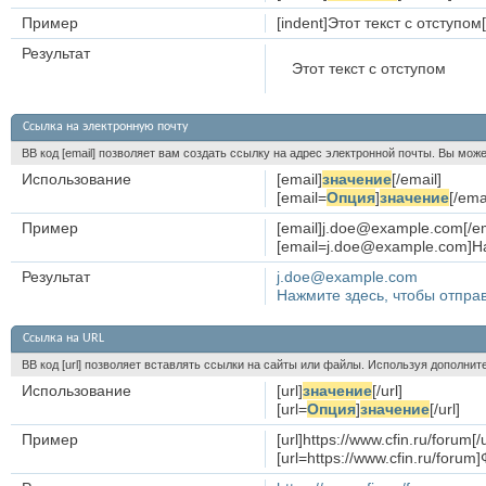
Пример
[indent]Этот текст с отступом[
Результат
Этот текст с отступом
Ссылка на электронную почту
BB код [email] позволяет вам создать ссылку на адрес электронной почты. Вы мож
Использование
[email]
значение
[/email]
[email=
Опция
]
значение
[/ema
Пример
[email]j.doe@example.com[/em
[email=j.doe@example.com]На
Результат
j.doe@example.com
Нажмите здесь, чтобы отпра
Ссылка на URL
BB код [url] позволяет вставлять ссылки на сайты или файлы. Используя дополни
Использование
[url]
значение
[/url]
[url=
Опция
]
значение
[/url]
Пример
[url]https://www.cfin.ru/forum[/u
[url=https://www.cfin.ru/for