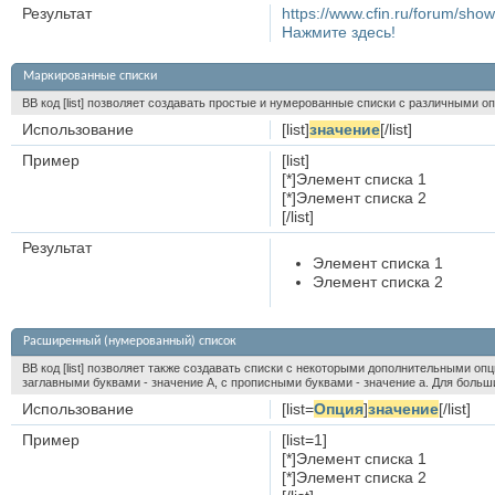
Результат
https://www.cfin.ru/forum/s
Нажмите здесь!
Маркированные списки
BB код [list] позволяет создавать простые и нумерованные списки с различными о
Использование
[list]
значение
[/list]
Пример
[list]
[*]Элемент списка 1
[*]Элемент списка 2
[/list]
Результат
Элемент списка 1
Элемент списка 2
Расширенный (нумерованный) список
BB код [list] позволяет также создавать списки с некоторыми дополнительными оп
заглавными буквами - значение A, с прописными буквами - значение а. Для больших
Использование
[list=
Опция
]
значение
[/list]
Пример
[list=1]
[*]Элемент списка 1
[*]Элемент списка 2