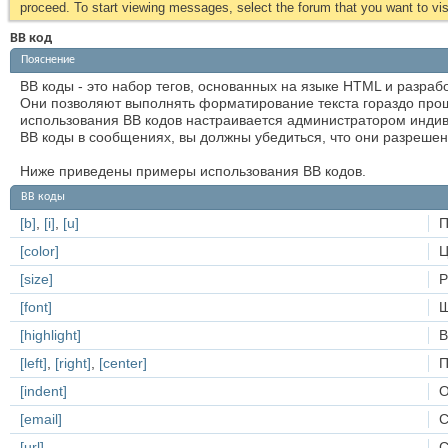
proceed. To start viewing messages, select the forum that you want to visi
BB код
Пояснение
BB коды - это набор тегов, основанных на языке HTML и разра
Они позволяют выполнять форматирование текста гораздо прощ
использования BB кодов настраивается администратором индив
BB коды в сообщениях, вы должны убедиться, что они разрешен
Ниже приведены примеры использования BB кодов.
BB коды
[b]
,
[i]
,
[u]
П
[color]
Ц
[size]
Р
[font]
[highlight]
В
[left]
,
[right]
,
[center]
П
[indent]
О
[email]
С
[url]
С