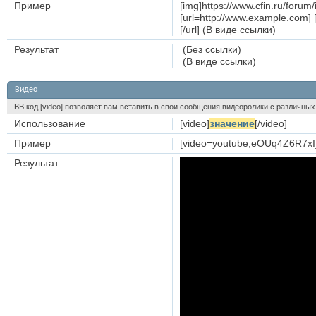
Пример
[img]https://www.cfin.ru/foru
[url=http://www.example.com] 
[/url] (В виде ссылки)
Результат
(Без ссылки)
(В виде ссылки)
Видео
BB код [video] позволяет вам вставить в свои сообщения видеоролики с различных
Использование
[video]
значение
[/video]
Пример
[video=youtube;eOUq4Z6R7xI]
Результат