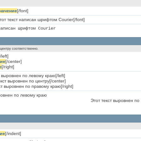
начение
[/font]
Этот текст написан шрифтом Courier[/font]
написан шрифтом Courier
о центру соответственно.
/left]
ние
[/center]
е
[/right]
ст выровнен по левому краю[/left]
екст выровнен по центру[/center]
кст выровнен по правому краю[/right]
ровнен по левому краю
Этот текст выровнен по
ие
[/indent]