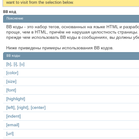
want to visit from the selection below.
BB код
Пояснение
BB коды - это набор тегов, основанных на языке HTML и разра
проще, чем в HTML, причём не нарушая целостность страницы.
прежде чем использовать BB коды в сообщениях, вы должны убе
Ниже приведены примеры использования BB кодов.
BB коды
[b]
,
[i]
,
[u]
[color]
[size]
[font]
[highlight]
[left]
,
[right]
,
[center]
[indent]
[email]
[url]