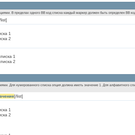
пциями. В пределах одного BB код списка каждый маркер должен быть определен BB код
/list]
иска 1
иска 2
писка 1
писка 2
циями. Для нумерованного списка опция должна иметь значение 1. Для алфавитного спи
ачение
[/list]
иска 1
иска 2