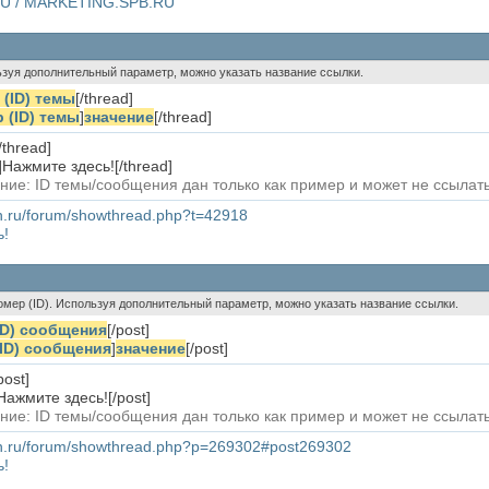
RU / MARKETING.SPB.RU
ользуя дополнительный параметр, можно указать название ссылки.
(ID) темы
[/thread]
 (ID) темы
]
значение
[/thread]
/thread]
]Нажмите здесь![/thread]
ние: ID темы/сообщения дан только как пример и может не ссыла
in.ru/forum/showthread.php?t=42918
ь!
номер (ID). Используя дополнительный параметр, можно указать название ссылки.
ID) сообщения
[/post]
ID) сообщения
]
значение
[/post]
post]
Нажмите здесь![/post]
ние: ID темы/сообщения дан только как пример и может не ссыла
fin.ru/forum/showthread.php?p=269302#post269302
ь!