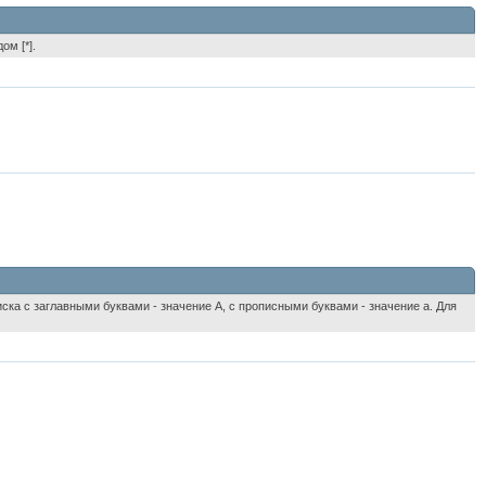
ом [*].
ска с заглавными буквами - значение A, с прописными буквами - значение а. Для