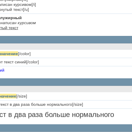
написан курсивом[/i]
нутый текст[/u]
полужирный
написан курсивом
тый текст
значение
[/color]
т текст синий[/color]
ний
начение
[/size]
текст в два раза больше нормального[/size]
кст в два раза больше нормального