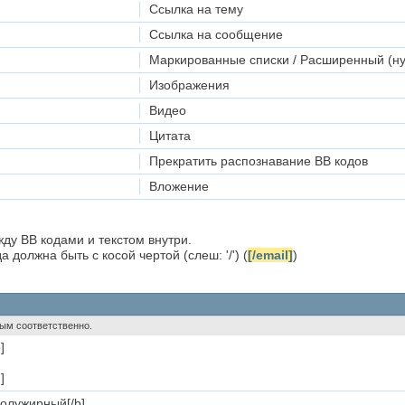
Ссылка на тему
Ссылка на сообщение
Маркированные списки / Расширенный (н
Изображения
Видео
Цитата
Прекратить распознавание BB кодов
Вложение
ду BB кодами и текстом внутри.
 должна быть с косой чертой (слеш: '/') (
[/email]
)
утым соответственно.
]
]
полужирный[/b]