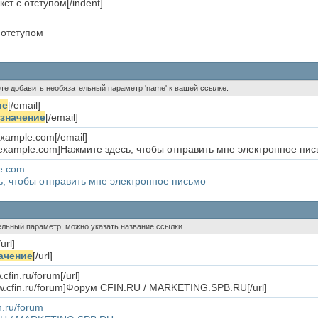
кст с отступом[/indent]
 отступом
ете добавить необязательный параметр 'name' к вашей ссылке.
ие
[/email]
значение
[/email]
xample.com[/email]
example.com]Нажмите здесь, чтобы отправить мне электронное пись
e.com
, чтобы отправить мне электронное письмо
тельный параметр, можно указать название ссылки.
/url]
ачение
[/url]
.cfin.ru/forum[/url]
www.cfin.ru/forum]Форум CFIN.RU / MARKETING.SPB.RU[/url]
n.ru/forum