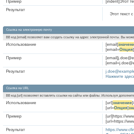
Пример
[indent]Этот те
Результат
Этот текст с
Ссылка на электронную почту
BB код [email] позволяет вам создать ссылку на адрес электронной почты. Вы мож
Использование
[email]
значен
[email=
Опция
]
Пример
[email]j.doe@e
[email=j.doe@
Результат
j.doe@exampl
Нажмите здесь
Ссылка на URL
BB код [url] позволяет вставлять ссылки на сайты или файлы. Используя дополни
Использование
[url]
значение
[
[url=
Опция
]
зн
Пример
[url]https://www
[url=https://
Результат
https://www.cfi