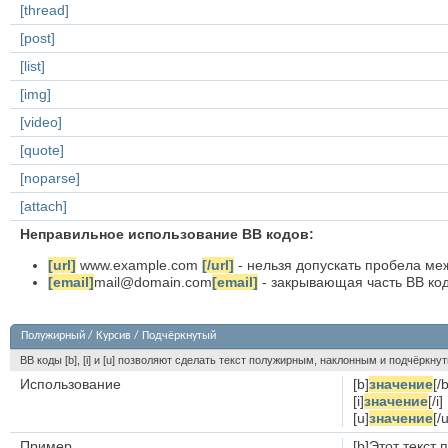
[thread]
[post]
[list]
[img]
[video]
[quote]
[noparse]
[attach]
Неправильное использование BB кодов:
[url]
www.example.com
[/url]
- нельзя допускать пробела меж
[email]
mail@domain.com
[email]
- закрывающая часть BB кода
Полужирный / Курсив / Подчёркнутый
BB коды [b], [i] и [u] позволяют сделать текст полужирным, наклонным и подчёркн
Использование
[b]
значение
[/b
[i]
значение
[/i]
[u]
значение
[/u
Пример
[b]Этот текст 