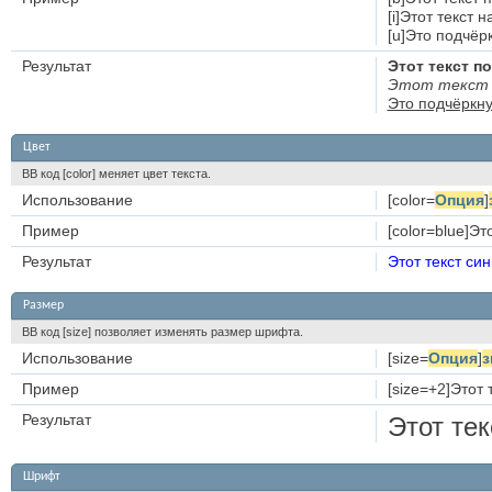
[i]Этот текст 
[u]Это подчёрк
Результат
Этот текст 
Этот текст 
Это подчёркну
Цвет
BB код [color] меняет цвет текста.
Использование
[color=
Опция
]
Пример
[color=blue]Это
Результат
Этот текст си
Размер
BB код [size] позволяет изменять размер шрифта.
Использование
[size=
Опция
]
з
Пример
[size=+2]Этот 
Результат
Этот те
Шрифт