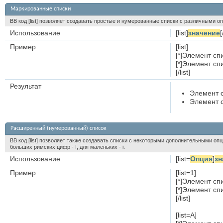
Маркированные списки
BB код [list] позволяет создавать простые и нумерованные списки с различными о
Использование
[list]
значение
[
Пример
[list]
[*]Элемент сп
[*]Элемент сп
[/list]
Результат
Элемент с
Элемент с
Расширенный (нумерованный) список
BB код [list] позволяет также создавать списки с некоторыми дополнительными оп
больших римских цифр - I, для маленьких - i.
Использование
[list=
Опция
]
зн
Пример
[list=1]
[*]Элемент сп
[*]Элемент сп
[/list]
[list=A]