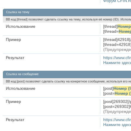
Форум CFIN.
Ссылка на тему
BB код [thread] позволяет сделать ссылку на тему, используя её номер (ID). Исп
Использование
[thread]
Номер 
[thread=
Номер
Пример
[thread]42918[
[thread=42918
(Предупрежде
Результат
https://www.cf
Нажмите здес
Ссылка на сообщение
BB код [post] позволяет сделать ссылку на конкретное сообщение, используя его 
Использование
[post]
Номер (
[post=
Номер (
Пример
[post]269302[/
[post=269302]
(Предупрежде
Результат
https://www.c
Нажмите здес