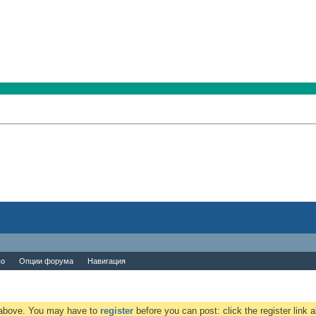
во
Опции форума
Навигация
k above. You may have to
register
before you can post: click the register link