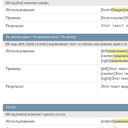
BB код [font] изменяет шрифт.
Использование
[font=
Опция
]
з
Пример
[font=courier]
Результат
Этот текст 
По левому краю / По правому краю / По центру
BB коды [left], [right] и [center] выравнивают текст по левому или правому краю и п
Использование
[left]
значение
[
[center]
значе
[right]
значени
Пример
[left]Этот тек
[center]Этот т
[right]Этот те
Результат
Этот текст вы
Отступ
BB код [indent] позволяет сделать отступ.
Использование
[indent]
значен