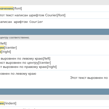
начение
[/font]
Этот текст написан шрифтом Courier[/font]
написан шрифтом Courier
о центру соответственно.
/left]
ние
[/center]
е
[/right]
ст выровнен по левому краю[/left]
екст выровнен по центру[/center]
кст выровнен по правому краю[/right]
ровнен по левому краю
Этот текст выровнен по
ие
[/indent]