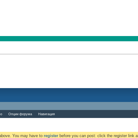
во
Опции форума
Навигация
k above. You may have to
register
before you can post: click the register link