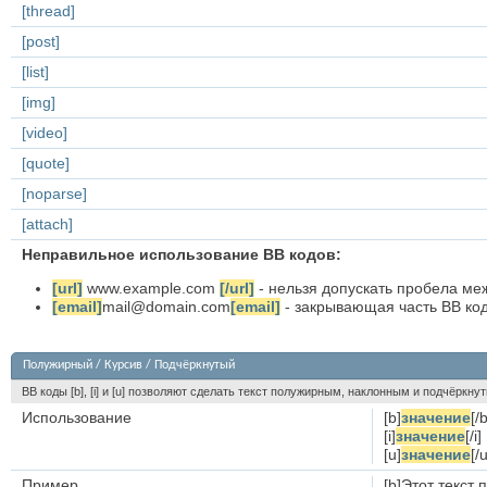
[thread]
[post]
[list]
[img]
[video]
[quote]
[noparse]
[attach]
Неправильное использование BB кодов:
[url]
www.example.com
[/url]
- нельзя допускать пробела меж
[email]
mail@domain.com
[email]
- закрывающая часть BB кода
Полужирный / Курсив / Подчёркнутый
BB коды [b], [i] и [u] позволяют сделать текст полужирным, наклонным и подчёркн
Использование
[b]
значение
[/b
[i]
значение
[/i]
[u]
значение
[/u
Пример
[b]Этот текст 