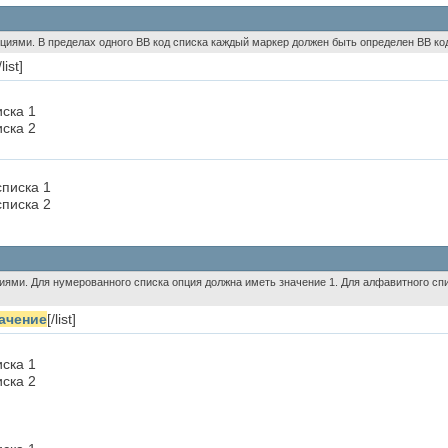
пциями. В пределах одного BB код списка каждый маркер должен быть определен BB код
/list]
иска 1
иска 2
писка 1
писка 2
циями. Для нумерованного списка опция должна иметь значение 1. Для алфавитного спи
ачение
[/list]
иска 1
иска 2