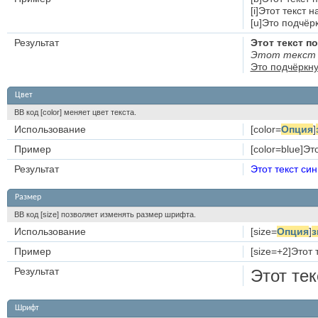
[i]Этот текст 
[u]Это подчёрк
Результат
Этот текст 
Этот текст 
Это подчёркну
Цвет
BB код [color] меняет цвет текста.
Использование
[color=
Опция
]
Пример
[color=blue]Это
Результат
Этот текст си
Размер
BB код [size] позволяет изменять размер шрифта.
Использование
[size=
Опция
]
з
Пример
[size=+2]Этот 
Результат
Этот те
Шрифт