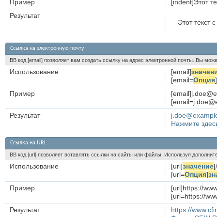
Пример
[indent]Этот те
Результат
Этот текст с
Ссылка на электронную почту
BB код [email] позволяет вам создать ссылку на адрес электронной почты. Вы мож
Использование
[email]
значен
[email=
Опция
]
Пример
[email]j.doe@e
[email=j.doe@
Результат
j.doe@exampl
Нажмите здесь
Ссылка на URL
BB код [url] позволяет вставлять ссылки на сайты или файлы. Используя дополни
Использование
[url]
значение
[
[url=
Опция
]
зн
Пример
[url]https://www
[url=https://
Результат
https://www.cfi