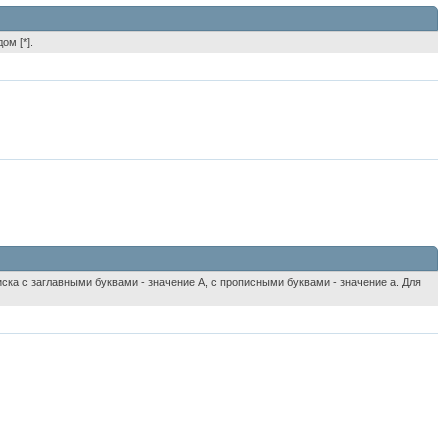
ом [*].
ска с заглавными буквами - значение A, с прописными буквами - значение а. Для