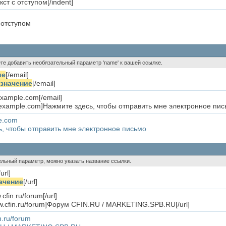
кст с отступом[/indent]
 отступом
ете добавить необязательный параметр 'name' к вашей ссылке.
ие
[/email]
значение
[/email]
xample.com[/email]
example.com]Нажмите здесь, чтобы отправить мне электронное пись
e.com
, чтобы отправить мне электронное письмо
тельный параметр, можно указать название ссылки.
/url]
ачение
[/url]
.cfin.ru/forum[/url]
www.cfin.ru/forum]Форум CFIN.RU / MARKETING.SPB.RU[/url]
n.ru/forum