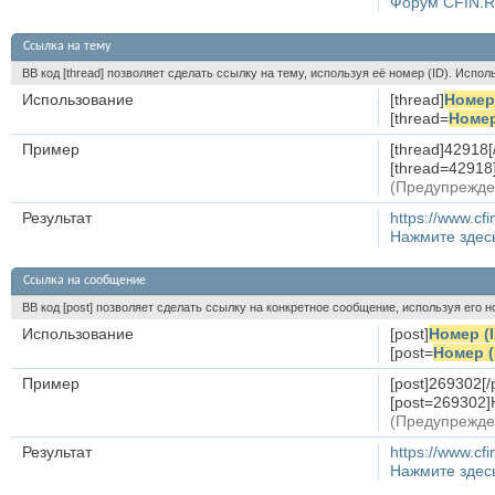
Форум CFIN.
Ссылка на тему
BB код [thread] позволяет сделать ссылку на тему, используя её номер (ID). Исп
Использование
[thread]
Номер 
[thread=
Номер
Пример
[thread]42918[
[thread=42918
(Предупрежде
Результат
https://www.cf
Нажмите здес
Ссылка на сообщение
BB код [post] позволяет сделать ссылку на конкретное сообщение, используя его 
Использование
[post]
Номер (
[post=
Номер (
Пример
[post]269302[/
[post=269302]
(Предупрежде
Результат
https://www.c
Нажмите здес