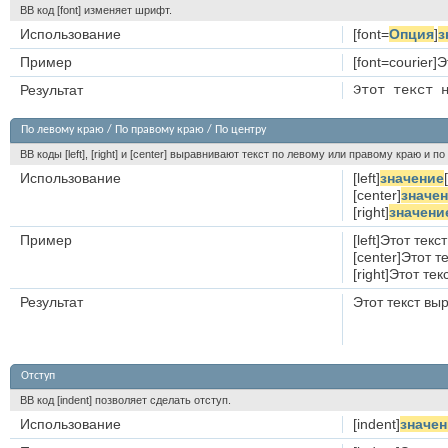
BB код [font] изменяет шрифт.
Использование
[font=
Опция
]
з
Пример
[font=courier]
Результат
Этот текст 
По левому краю / По правому краю / По центру
BB коды [left], [right] и [center] выравнивают текст по левому или правому краю и п
Использование
[left]
значение
[
[center]
значе
[right]
значени
Пример
[left]Этот тек
[center]Этот т
[right]Этот те
Результат
Этот текст вы
Отступ
BB код [indent] позволяет сделать отступ.
Использование
[indent]
значен