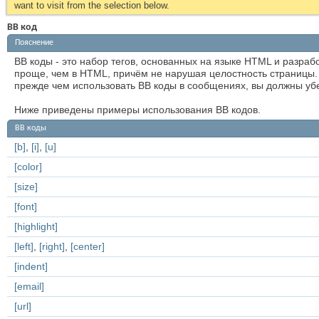
want to visit from the selection below.
BB код
Пояснение
BB коды - это набор тегов, основанных на языке HTML и разра
проще, чем в HTML, причём не нарушая целостность страницы.
прежде чем использовать BB коды в сообщениях, вы должны убе
Ниже приведены примеры использования BB кодов.
BB коды
[b]
,
[i]
,
[u]
[color]
[size]
[font]
[highlight]
[left]
,
[right]
,
[center]
[indent]
[email]
[url]