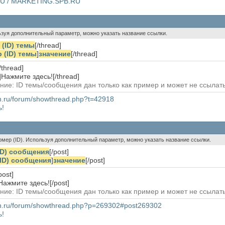
RU / MARKETING.SPB.RU
ользуя дополнительный параметр, можно указать название ссылки.
(ID) темы
[/thread]
 (ID) темы
]
значение
[/thread]
/thread]
]Нажмите здесь![/thread]
ние: ID темы/сообщения дан только как пример и может не ссыла
in.ru/forum/showthread.php?t=42918
ь!
номер (ID). Используя дополнительный параметр, можно указать название ссылки.
ID) сообщения
[/post]
ID) сообщения
]
значение
[/post]
post]
Нажмите здесь![/post]
ние: ID темы/сообщения дан только как пример и может не ссыла
fin.ru/forum/showthread.php?p=269302#post269302
ь!