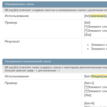
Маркированные списки
BB код [list] позволяет создавать простые и нумерованные списки с различными о
Использование
[list]
значение
[
Пример
[list]
[*]Элемент сп
[*]Элемент сп
[/list]
Результат
Элемент с
Элемент с
Расширенный (нумерованный) список
BB код [list] позволяет также создавать списки с некоторыми дополнительными оп
больших римских цифр - I, для маленьких - i.
Использование
[list=
Опция
]
зн
Пример
[list=1]
[*]Элемент сп
[*]Элемент сп
[/list]
[list=A]