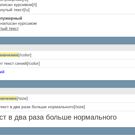
написан курсивом[/i]
нутый текст[/u]
полужирный
написан курсивом
тый текст
значение
[/color]
т текст синий[/color]
ний
начение
[/size]
текст в два раза больше нормального[/size]
кст в два раза больше нормального