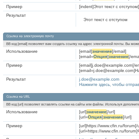
Пример
[indent]Этот текст с отступом[
Результат
Этот текст с отступом
Ссылка на электронную почту
BB код [email] позволяет вам создать ссылку на адрес электронной почты. Вы мож
Использование
[email]
значение
[/email]
[email=
Опция
]
значение
[/ema
Пример
[email]j.doe@example.com[/em
[email=j.doe@example.com]На
Результат
j.doe@example.com
Нажмите здесь, чтобы отпра
Ссылка на URL
BB код [url] позволяет вставлять ссылки на сайты или файлы. Используя дополни
Использование
[url]
значение
[/url]
[url=
Опция
]
значение
[/url]
Пример
[url]https://www.cfin.ru/forum[/u
[url=https://www.cfin.ru/for