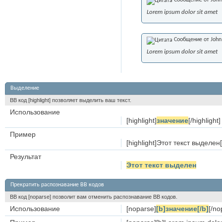
Сообщение от
John
Lorem ipsum dolor sit amet
Сообщение от
John
Lorem ipsum dolor sit amet
Выделение
BB код [highlight] позволяет выделить ваш текст.
Использование
[highlight]
значение
[/highlight]
Пример
[highlight]Этот текст выделен[/
Результат
Этот текст выделен
Прекратить распознавание BB кодов
BB код [noparse] позволит вам отменить распознавание BB кодов.
Использование
[noparse]
[b]значение[/b]
[/no