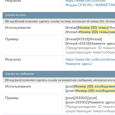
Результат
https://www.cfin.ru/forum
Форум CFIN.RU / MARKETIN
Ссылка на тему
BB код [thread] позволяет сделать ссылку на тему, используя её номер (ID). Исп
Использование
[thread]
Номер (ID) темы
[/th
[thread=
Номер (ID) темы
]
зн
Пример
[thread]42918[/thread]
[thread=42918]Нажмите здесь!
(Предупреждение: ID темы/с
существующую тему/сообще
Результат
https://www.cfin.ru/forum/sh
Нажмите здесь!
Ссылка на сообщение
BB код [post] позволяет сделать ссылку на конкретное сообщение, используя его 
Использование
[post]
Номер (ID) сообщения
[post=
Номер (ID) сообщени
Пример
[post]269302[/post]
[post=269302]Нажмите здесь![
(Предупреждение: ID темы/с
существующую тему/сообще