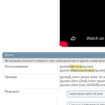
Цитата
BB код [quote] позволяет отобразить текст, написанный кем-то другим, в виде цита
Использование
[quote]
Цитата
[/quote]
[quote=
Имя
]
значение
[/quote]
Пример
[quote]Lorem ipsum dolor sit 
[quote=John Doe]Lorem ipsum 
[quote=John Doe;163428]Lorem
Результат
Lorem ipsum dolor sit amet