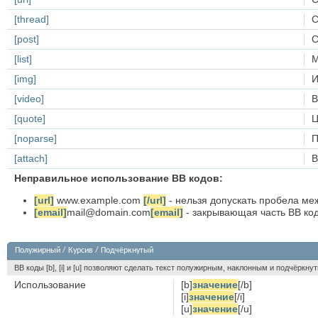
[thread]
С
[post]
С
[list]
М
[img]
И
[video]
В
[quote]
Ц
[noparse]
П
[attach]
В
Неправильное использование BB кодов:
[url]
www.example.com
[/url]
- нельзя допускать пробела меж
[email]
mail@domain.com
[email]
- закрывающая часть BB кода
Полужирный / Курсив / Подчёркнутый
BB коды [b], [i] и [u] позволяют сделать текст полужирным, наклонным и подчёркн
Использование
[b]
значение
[/b]
[i]
значение
[/i]
[u]
значение
[/u]