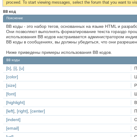
proceed. To start viewing messages, select the forum that you want to visi
BB код
Пояснение
BB коды - это набор тегов, основанных на языке HTML и разра
Они позволяют выполнять форматирование текста гораздо прощ
использования BB кодов настраивается администратором индив
BB коды в сообщениях, вы должны убедиться, что они разрешен
Ниже приведены примеры использования BB кодов.
BB коды
[b]
,
[i]
,
[u]
П
[color]
Ц
[size]
Р
[font]
[highlight]
В
[left]
,
[right]
,
[center]
П
[indent]
О
[email]
С
[url]
С