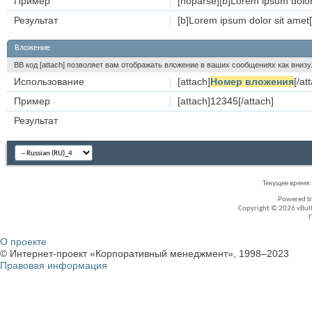
Пример
[noparse][b]Lorem ipsum dolor 
Результат
[b]Lorem ipsum dolor sit amet[
Вложение
BB код [attach] позволяет вам отображать вложение в ваших сообщениях как вни
Использование
[attach]
Номер вложения
[/at
Пример
[attach]12345[/attach]
Результат
Текущее время
Powered 
Copyright © 2026 vBullet
О проекте
© Интернет-проект «Корпоративный менеджмент», 1998–2023
Правовая информация