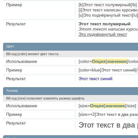
Пример
[b]Этот текст полужирный[/b]
[i]Этот текст написан курсивом
[u]Это подчёркнутый текст[/u]
Результат
Этот текст полужирный
Этот текст написан курси
Это подчёркнутый текст
Цвет
BB код [color] меняет цвет текста.
Использование
[color=
Опция
]
значение
[/colo
Пример
[color=blue]Этот текст синий[/
Результат
Этот текст синий
Размер
BB код [size] позволяет изменять размер шрифта.
Использование
[size=
Опция
]
значение
[/size]
Пример
[size=+2]Этот текст в два ра
Результат
Этот текст в два