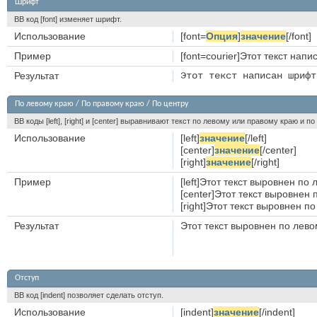
Шрифт
BB код [font] изменяет шрифт.
Использование
[font=
Опция
]
значение
[/font]
Пример
[font=courier]Этот текст напи
Результат
Этот текст написан шрифт
По левому краю / По правому краю / По центру
BB коды [left], [right] и [center] выравнивают текст по левому или правому краю и п
Использование
[left]
значение
[/left]
[center]
значение
[/center]
[right]
значение
[/right]
Пример
[left]Этот текст выровнен по л
[center]Этот текст выровнен п
[right]Этот текст выровнен по
Результат
Этот текст выровнен по лев
Отступ
BB код [indent] позволяет сделать отступ.
Использование
[indent]
значение
[/indent]