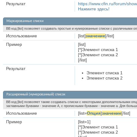
Результат
https://www.cfin.ru/forum/s
Нажмите здесь!
Маркированные списки
BB код [list] позволяет создавать простые и нумерованные списки с различными о
Использование
[list]
значение
[/list]
Пример
[list]
[*]Элемент списка 1
[*]Элемент списка 2
[/list]
Результат
Элемент списка 1
Элемент списка 2
Расширенный (нумерованный) список
BB код [list] позволяет также создавать списки с некоторыми дополнительными оп
заглавными буквами - значение A, с прописными буквами - значение а. Для больших
Использование
[list=
Опция
]
значение
[/list]
Пример
[list=1]
[*]Элемент списка 1
[*]Элемент списка 2