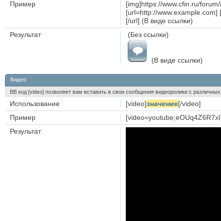
Пример
[img]https://www.cfin.ru/foru
[url=http://www.example.com] 
[/url] (В виде ссылки)
Результат
(Без ссылки)
(В виде ссылки)
Видео
BB код [video] позволяет вам вставить в свои сообщения видеоролики с различных
Использование
[video]
значение
[/video]
Пример
[video=youtube;eOUq4Z6R7xI]
Результат