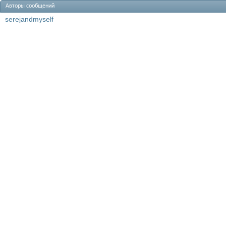
Авторы сообщений
serejandmyself