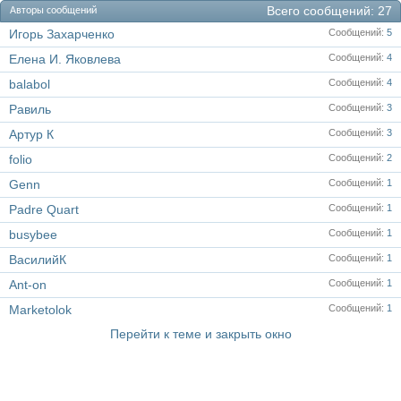
Всего сообщений
27
Авторы сообщений
Игорь Захарченко
Сообщений
5
Елена И. Яковлева
Сообщений
4
balabol
Сообщений
4
Равиль
Сообщений
3
Артур К
Сообщений
3
folio
Сообщений
2
Genn
Сообщений
1
Padre Quart
Сообщений
1
busybee
Сообщений
1
ВасилийК
Сообщений
1
Ant-on
Сообщений
1
Marketolok
Сообщений
1
Перейти к теме и закрыть окно