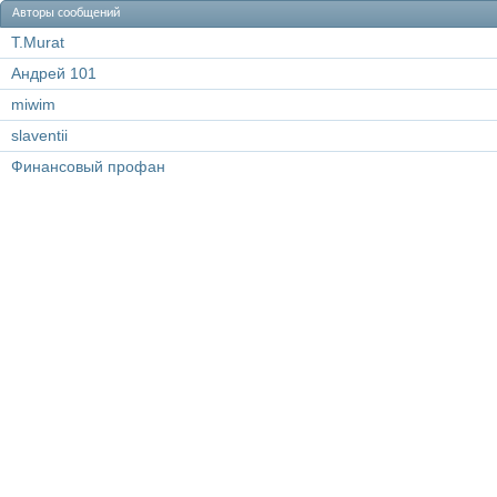
Авторы сообщений
T.Murat
Андрей 101
miwim
slaventii
Финансовый профан