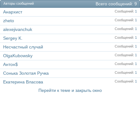
Всего сообщений
9
Авторы сообщений
Анархист
Сообщений
1
zheto
Сообщений
1
alexejivanchuk
Сообщений
1
Sergey K.
Сообщений
1
Несчастный случай
Сообщений
1
OlgaKubowsky
Сообщений
1
Антон$
Сообщений
1
Сонька Золотая Ручка
Сообщений
1
Екатерина Власова
Сообщений
1
Перейти к теме и закрыть окно