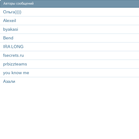
Авторы сообщений
Ольга))))
AlexeiI
byakasi
Bend
IRA LONG
fsecrets.ru
prbizzteams
you know me
Азали