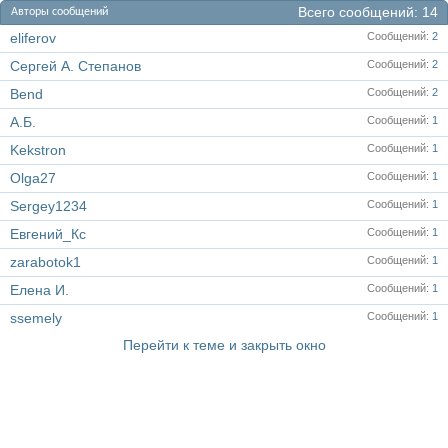
Всего сообщений
14
Авторы сообщений
eliferov
Сообщений
2
Сергей А. Степанов
Сообщений
2
Bend
Сообщений
2
А.Б.
Сообщений
1
Kekstron
Сообщений
1
Olga27
Сообщений
1
Sergey1234
Сообщений
1
Евгений_Кс
Сообщений
1
zarabotok1
Сообщений
1
Елена И.
Сообщений
1
ssemely
Сообщений
1
Перейти к теме и закрыть окно