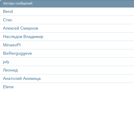
Авторы сообщений
Bend
Стас
Алексей Смирнов
Наследов Владимир
MinaevPI
BixRerguggeve
july
Леонид
Анатолий Анимица
Elene