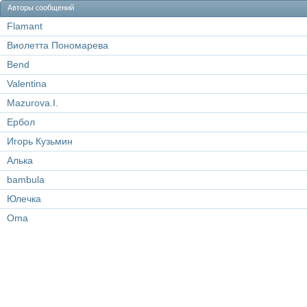
Авторы сообщений
Flamant
Виолетта Пономарева
Bend
Valentina
Mazurova.I.
Ербол
Игорь Кузьмин
Алька
bambula
Юлeчка
Oma