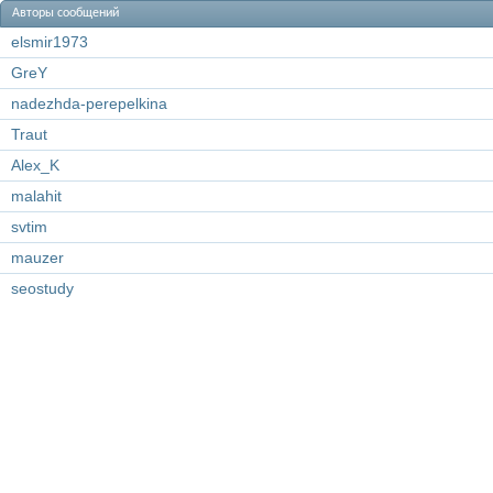
Авторы сообщений
elsmir1973
GreY
nadezhda-perepelkina
Traut
Alex_K
malahit
svtim
mauzer
seostudy