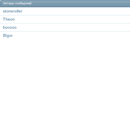
Авторы сообщений
stoneroller
Theon
boozoo
BIgor