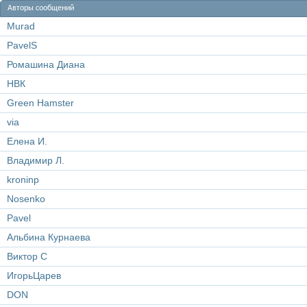
Авторы сообщений
Murad
PavelS
Ромашина Диана
НВК
Green Hamster
via
Елена И.
Владимир Л.
kroninp
Nosenko
Pavel
Альбина Курнаева
Виктор С
ИгорьЦарев
DON