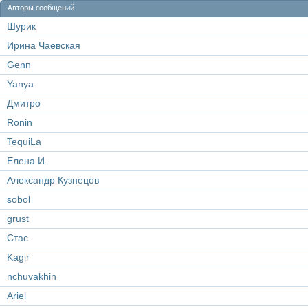
Авторы сообщений
Шурик
Ирина Чаевская
Genn
Yanya
Дмитро
Ronin
TequiLa
Елена И.
Александр Кузнецов
sobol
grust
Стас
Kagir
nchuvakhin
Ariel