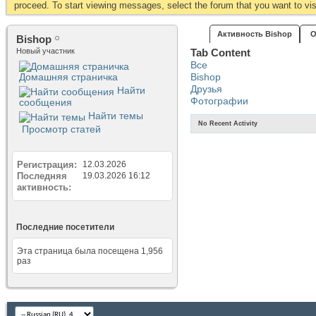
proceed. To start viewing messages, select the forum that you want to visi
Активность Bishop
О
Bishop
Новый участник
Tab Content
Все
Домашняя страничка
Bishop
Друзья
Найти
Фотографии
сообщения
Найти темы
No Recent Activity
Просмотр статей
Регистрация
12.03.2026
Последняя
19.03.2026
16:12
активность
Последние посетители
Эта страница была посещена
1,956
раз