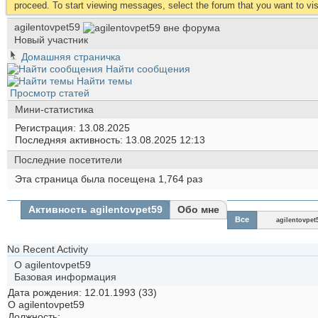
proceed. To start viewing messages, select the forum that you want to visi
agilentovpet59
Новый участник
Домашняя страничка
Найти сообщения
Найти темы
Просмотр статей
Мини-статистика
Регистрация
13.08.2025
Последняя активность
13.08.2025
12:13
Последние посетители
Эта страница была посещена
1,764
раз
Активность agilentovpet59
Обо мне
Все
agilentovpet
No Recent Activity
О agilentovpet59
Базовая информация
Дата рождения
12.01.1993 (33)
О agilentovpet59
Должность: