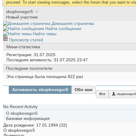
proceed. To start viewing messages, select the forum that you want to visi
skupkovegor5
Новый участник
Домашняя страничка
Найти сообщения
Найти темы
Просмотр статей
Мини-статистика
Регистрация
31.07.2025
Последняя активность
31.07.2025
23:47
Последние посетители
Эта страница была посещена
822
раз
Активность skupkovegor5
Обо мне
Все
skupkovegor
No Recent Activity
О skupkovegor5
Базовая информация
Дата рождения
17.01.1994 (32)
О skupkovegor5
Должность: