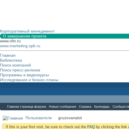
Корпоративный менеджмент
О завершении проекта
www.cfin.ru
www.marketing.spb.ru
Главная
Библиотека
Поиск компаний
Поиск пресс-релизов
Программы и видеокурсы
Исследования и бизнес-планы
Форум
Главная страница форума
Новые сообщения
Справка
Календарь
Сообщест
Пользователи
gruzovanatol
If this is your first visit, be sure to check out the
FAQ
by clicking the lin