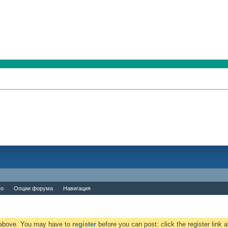
во
Опции форума
Навигация
k above. You may have to
register
before you can post: click the register link