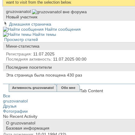
want to visit from the selection below.
gruzovanatol
Новый участник
Домашняя страничка
Найти сообщения
Найти темы
Просмотр статей
Мини-статистика
Регистрация
11.07.2025
Последняя активность
11.07.2025
00:00
Последние посетители
Эта страница была посещена
430
раз
Активность gruzovanatol
Обо мне
Tab Content
Все
gruzovanatol
Друзья
Фотографии
No Recent Activity
О gruzovanatol
Базовая информация
Дата рождения
10.01.1994 (32)