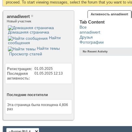
proceed. To start viewing messages, select the forum that you want to visi
Активность annadiwert
annadiwert
Новый участник
Tab Content
Все
Домашняя страничка
annadiwert
Друзья
Найти
Фотографии
сообщения
Найти темы
No Recent Activity
Просмотр статей
Регистрация
01.05.2025
Последняя
01.05.2025
12:13
активность
Последние посетители
Эта страница была посещена
4,806
раз