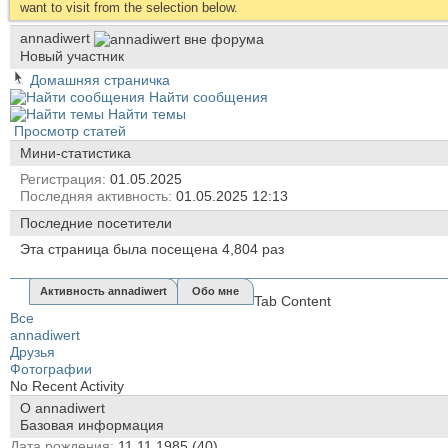
want to visit from the selection below.
annadiwert
Новый участник
Домашняя страничка
Найти сообщения
Найти темы
Просмотр статей
Мини-статистика
Регистрация
01.05.2025
Последняя активность
01.05.2025
12:13
Последние посетители
Эта страница была посещена
4,804
раз
Активность annadiwert
Обо мне
Tab Content
Все
annadiwert
Друзья
Фотографии
No Recent Activity
О annadiwert
Базовая информация
Дата рождения
11.11.1985 (40)