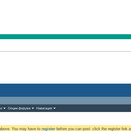
во
Опции форума
Навигация
k above. You may have to
register
before you can post: click the register link