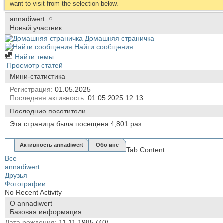
want to visit from the selection below.
annadiwert
Новый участник
Домашняя страничка
Найти сообщения
Найти темы
Просмотр статей
Мини-статистика
Регистрация
01.05.2025
Последняя активность
01.05.2025
12:13
Последние посетители
Эта страница была посещена
4,801
раз
Активность annadiwert
Обо мне
Tab Content
Все
annadiwert
Друзья
Фотографии
No Recent Activity
О annadiwert
Базовая информация
Дата рождения
11.11.1985 (40)