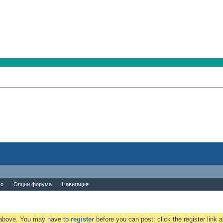
во
Опции форума
Навигация
k above. You may have to
register
before you can post: click the register link