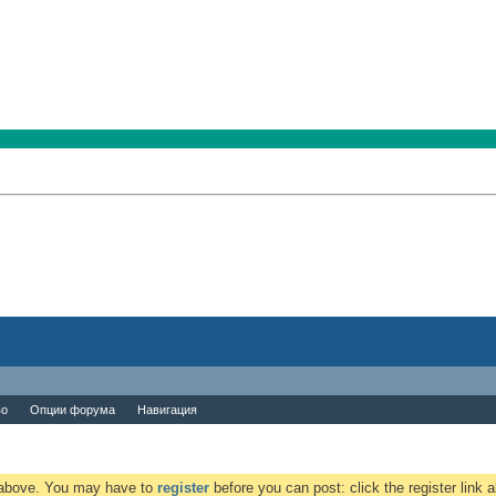
во
Опции форума
Навигация
k above. You may have to
register
before you can post: click the register link