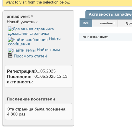
want to visit from the selection below.
Активность annadiw
annadiwert
Новый участник
Все
annadiwert
Дру
Домашняя страничка
No Recent Activity
Найти
сообщения
Найти темы
Просмотр статей
Регистрация
01.05.2025
Последняя
01.05.2025
12:13
активность
Последние посетители
Эта страница была посещена
4,800
раз